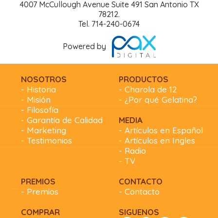
4007 McCullough Avenue Suite 491 San Antonio TX
78212.
Tel. 714-240-0674
Powered by
NOSOTROS
PRODUCTOS
- Historia
- Charola de 12
- Misión
- ¿Por qué Gelatina?
- Filosofía
- Garantía de Calidad
MEDIA
- Marketing
- Artículos en Español
- Testimonios
- Artículos en Ingles
- Radio
- TV
PREMIOS
CONTACTO
- Premios
- Contacto
COMPRAR
SIGUENOS